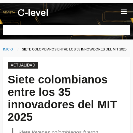
Pasar al contenido principal
Buscar
INICIO
CURRENT:
SIETE COLOMBIANOS ENTRE LOS 35 INNOVADORES DEL MIT 2025
Ruta de navegación
ACTUALIDAD
Siete colombianos
entre los 35
innovadores del MIT
2025
Siete jóvenes colombianos fueron