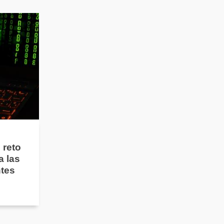
 reto
a las
ntes