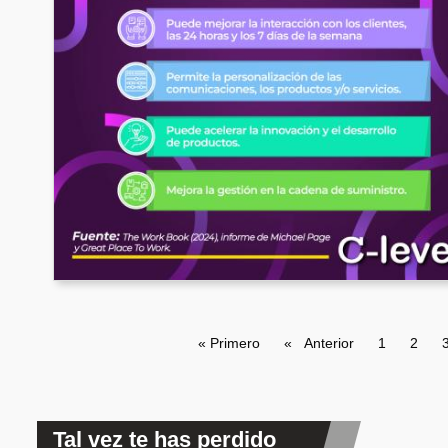
Paginación
Primera página
« Primero
Página anterior
Anterior
Page
1
Page
2
Tal vez te has perdido