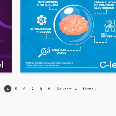
Page
3
Página actual
4
Page
5
Page
6
Page
7
Page
8
Page
9
Siguiente página
Siguiente
Última página
Último »