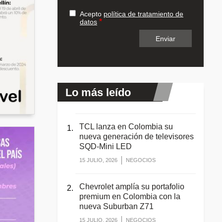
Acepto
política de tratamiento de
datos
Lo más leído
TCL lanza en Colombia su
nueva generación de televisores
SQD-Mini LED
15 JULIO, 2026
NEGOCIOS
Chevrolet amplía su portafolio
premium en Colombia con la
nueva Suburban Z71
15 JULIO, 2026
NEGOCIOS