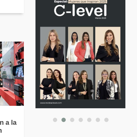
n a la
n