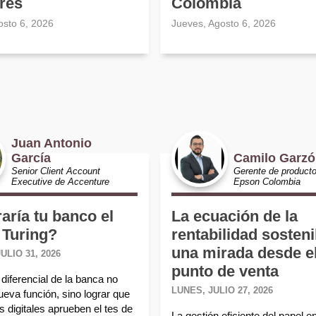
res
Colombia
osto 6, 2026
Jueves, Agosto 6, 2026
Juan Antonio
García
Camilo Garz
Senior Client Account
Gerente de product
Executive de Accenture
Epson Colombia
aría tu banco el
La ecuación de la
 Turing?
rentabilidad sosteni
una mirada desde e
ULIO 31, 2026
punto de venta
diferencial de la banca no
LUNES, JULIO 27, 2026
ueva función, sino lograr que
 digitales aprueben el tes de
La gestión eficiente del papel e