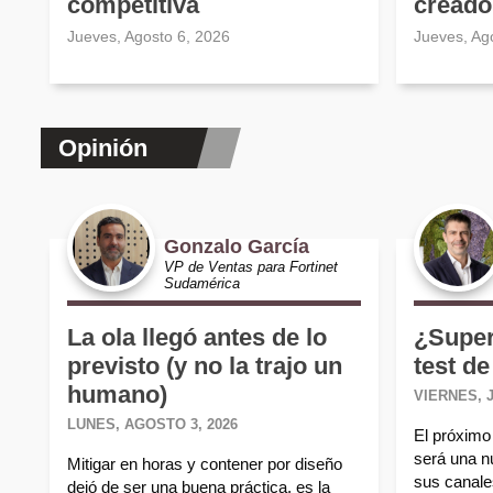
competitiva
creado
Jueves, Agosto 6, 2026
Jueves, Ag
Opinión
Gonzalo García
VP de Ventas para Fortinet
Sudamérica
La ola llegó antes de lo
¿Super
previsto (y no la trajo un
test de
humano)
VIERNES, J
LUNES, AGOSTO 3, 2026
El próximo 
será una n
Mitigar en horas y contener por diseño
sus canales
dejó de ser una buena práctica, es la