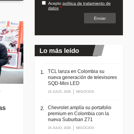
Acepto
política de tratamiento de
datos
Lo más leído
TCL lanza en Colombia su
nueva generación de televisores
SQD-Mini LED
y
15 JULIO, 2026
NEGOCIOS
as
Chevrolet amplía su portafolio
premium en Colombia con la
nueva Suburban Z71
15 JULIO, 2026
NEGOCIOS