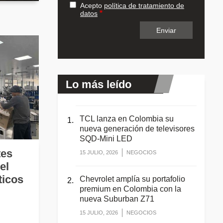
Acepto
política de tratamiento de
datos
Lo más leído
TCL lanza en Colombia su
nueva generación de televisores
SQD-Mini LED
tes
15 JULIO, 2026
NEGOCIOS
el
icos
Chevrolet amplía su portafolio
premium en Colombia con la
nueva Suburban Z71
15 JULIO, 2026
NEGOCIOS