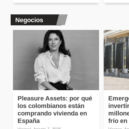
Negocios
Pleasure Assets: por qué
Emerg
los colombianos están
invert
comprando vivienda en
millon
España
frío e