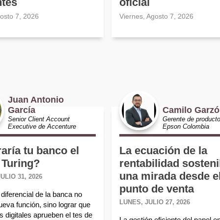
ntes
oficial
gosto 7, 2026
Viernes, Agosto 7, 2026
Juan Antonio
García
Camilo Garz
Senior Client Account
Gerente de product
Executive de Accenture
Epson Colombia
aría tu banco el
La ecuación de la
 Turing?
rentabilidad sosteni
una mirada desde e
ULIO 31, 2026
punto de venta
diferencial de la banca no
LUNES, JULIO 27, 2026
ueva función, sino lograr que
 digitales aprueben el tes de
La gestión eficiente del papel e