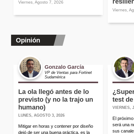
resilie
Viernes, Agosto 7, 2026
Viernes, A
Opinión
Gonzalo García
VP de Ventas para Fortinet
Sudamérica
La ola llegó antes de lo
¿Super
previsto (y no la trajo un
test de
humano)
VIERNES, J
LUNES, AGOSTO 3, 2026
El próximo 
será una n
Mitigar en horas y contener por diseño
sus canales
dejó de ser una buena práctica, es la