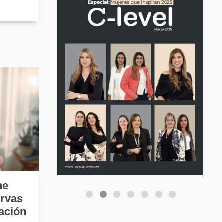
ne
ervas
ación